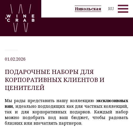
RU
Никольская
Десерты и Дижестивы
Бар
Меню
01.02.2026
Вино по бокалам
ПОДАРОЧНЫЕ НАБОРЫ ДЛЯ
Вино
КОРПОРАТИВНЫХ КЛИЕНТОВ И
ЦЕНИТЕЛЕЙ
Галерея
Мы рады представить нашу коллекцию
эксклюзивных
Новости
вин
, идеально подходящих как для частных коллекций,
так и для корпоративных подарков. Каждый набор
можно подобрать под ваш бюджет, чтобы радовать
Grassl Glass
близких или впечатлять партнеров.
Спецпредложения