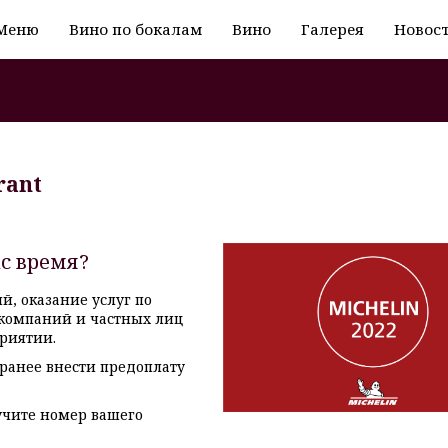
Меню
Вино по бокалам
Вино
Галерея
Новос
rant
ас время?
, оказание услуг по
 компаний и частных лиц
риятии.
аранее внести предоплату
учите номер вашего