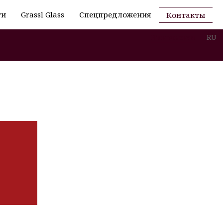
ти
Grassl Glass
Спецпредложения
Контакты
RU
Никольская
+7 (495) 621-53-29 /
+7 (495) 621-73-29