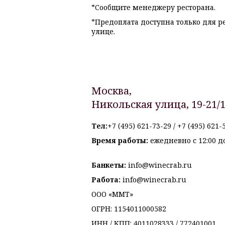
*Сообщите менеджеру ресторана.
*Предоплата доступна только для р
улице.
Москва,
Никольская улица, 19-21/
Тел:
+7 (495) 621-73-29
/
+7 (495) 621-
Время работы:
ежедневно с 12:00 до
Банкеты:
info@winecrab.ru
Работа:
info@winecrab.ru
ООО «ММТ»
ОГРН:
1154011000582
ИНН / КПП:
4011028333 /
772401001