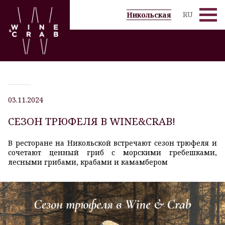
RU
Никольская
Десерты и Дижестивы
Бар
Меню
03.11.2024
Вино по бокалам
СЕЗОН ТРЮФЕЛЯ В WINE&CRAB!
Вино
В ресторане на Никольской встречают сезон трюфеля и
сочетают ценный гриб с морскими гребешками,
Галерея
лесными грибами, крабами и камамбером
Новости
Grassl Glass
Спецпредложения